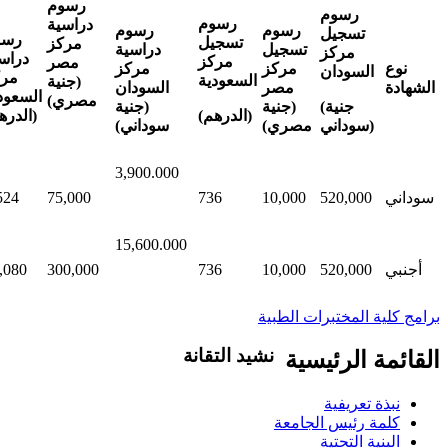
رسوم
رسوم
رسوم
دراسية
رسوم
رسوم
تسجيل
رسو
تسجيل
مركز
تسجيل
دراسية
مركز
دراس
مركز
مصر
نوع
مركز
مركز
السودان
مرك
السعودية
(جنية
الشهادة
مصر
السودان
السعود
مصري)
(جنية
(جنية
(جنية
(الدرهم)
(الدره
سوداني)
مصري)
سوداني)
3,900.000
سوداني
520,000
10,000
736
75,000
524
15,600.000
أجنبي
520,000
10,000
736
300,000
,080
برامج كلية المختبرات الطبية
نشيد التقانة
القائمة الرئيسية
تاليف .د.عبد العظيم اكول/ لحن..شمت محمد ن
نبذة تعريفية
وفي مدنا وفي قرانا يلا ويلا يلا ياعلوم الت
كلمة رئيس الجامعة
والتخلف احفظي قيمنا ورؤانا البرير..البرير ا
البنية التحتية