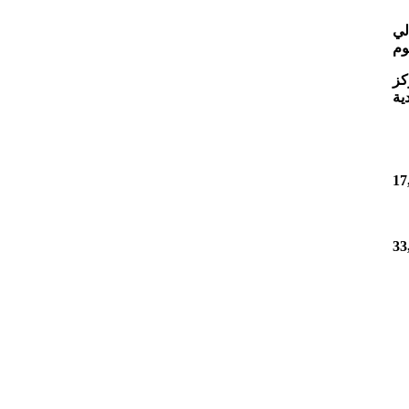
لي
وم
كز
ية
17
33
يقة يلا اسطعي في سمانا افتحي الضوء في ربانا شمس اشراق في بلدنا
رة منارة علمي الجيل درسيهو اغرسي الاخلاص في نهجو اهزمي الجهل