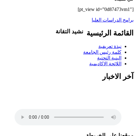
[pt_view id=”0d87473vm1″]
برامج الدراسات العليا
نشيد التقانة
القائمة الرئيسية
تاليف .د.عبد العظيم اكول/ لحن..شمت
نبذة تعريفية
محمد نور / غناء..كورال التقانة يلا ويلا يلا
كلمة رئيس الجامعة
ياعلوم التقانة بدلي الاحلام حقيقة يلا
البنية التحتية
اسطعي في سمانا افتحي الضوء في ربانا
اللائحة الاكاديمية
شمس اشراق في بلدنا وفي مدنا وفي
قرانا يلا ويلا يلا ياعلوم التقانة بدلي الاحلام
آخر الاخبار
حقيقة انتي فخر ام در ونيلا انتي للسودان
منارة منارة منارة علمي الجيل درسيهو
اغرسي الاخلاص في نهجو اهزمي الجهل
والتخلف احفظي قيمنا ورؤانا البرير..البرير ابقيلو ذكري البرير ابقيلو
ذكري
موقعنا على الخريطة