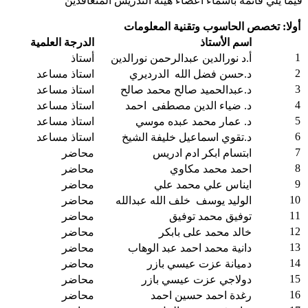
فيما يلي قائمة بأسماء أعضاء هيئة التدريس المتعاقدين
أولا: تخصص الحاسوب وتقنية المعلومات
اسم الأستاذ
الدرجة العلمية
1
أ.د نورالدين عبدالرحمن نورالدين
أستاذ
2
د.حسن فضل الله الدرديري
استاذ مساعد
3
د.عبدالحميد صالح محمد صالح
استاذ مساعد
4
د. ضياء الدين مصطفى احمد
استاذ مساعد
5
د. عمار محمد عبده موسي
استاذ مساعد
6
د.تقوي اسماعيل خليفة الشيخ
استاذ مساعد
7
ابتسام ابكر ادم ادريس
محاضر
8
احمد محمد مكاوي
محاضر
9
ايناس علي محمد علي
محاضر
10
الوليد يوسف خلف الله عبدالله
محاضر
11
توفيق محمد توفيق
محاضر
12
خالد محمد على بابكر
محاضر
13
دانية محمد احمد عبد الوهاب
محاضر
14
دميانة عزت عيسي بازر
محاضر
15
دولاجي عزت عيسي بازر
محاضر
16
رغدة احمد حسين احمد
محاضر