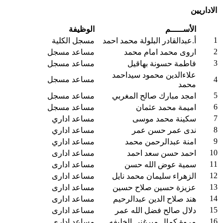
الاداريين
الأســـــم
الوظيفة
1
أ.عبدالقادر البلولة محمد احمد
مسجل الكلية
2
اروى محمد امام محمد
مساعد مسجل
3
فاطمة حسونة بهاقيل
مساعد مسجل
علاءالدين محمود سيداحمد
4
مساعد مسجل
محمد
5
امجد مبارك صالح المغربي
مساعد مسجل
6
اميمة محمد عثمان
مساعد مسجل
7
سكينة محمد موسى
مساعد اداري
8
ندى عمر حسن عمر
مساعد اداري
9
امنة عبدالرحمن محمد
مساعد اداري
10
احمد حسن سعد احمد
مساعد ادارى
11
سمية عوض الله حسن
مساعد ادارى
12
الزهراء سليمان محمد نايل
مساعد ادارى
13
عزيزة حسين صلاح حسين
مساعد ادارى
14
هند صلاح الدين عبدالرحيم
مساعد ادارى
15
دلال صالح فضل الله عمر
مساعد ادارى
16
مروة كمال ميرغني الخليفه
مساعد ادارى