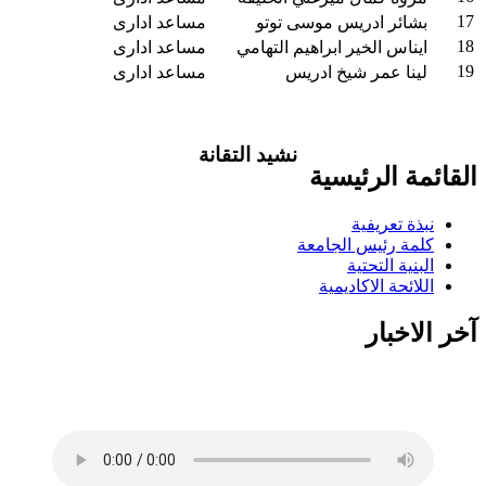
17
بشائر ادريس موسى توتو
مساعد ادارى
18
ايناس الخير ابراهيم التهامي
مساعد ادارى
19
لينا عمر شيخ ادريس
مساعد ادارى
نشيد التقانة
القائمة الرئيسية
تاليف .د.عبد العظيم اكول/ لحن..شمت
محمد نور / غناء..كورال التقانة يلا ويلا يلا
نبذة تعريفية
ياعلوم التقانة بدلي الاحلام حقيقة يلا
كلمة رئيس الجامعة
اسطعي في سمانا افتحي الضوء في ربانا
البنية التحتية
شمس اشراق في بلدنا وفي مدنا وفي
اللائحة الاكاديمية
قرانا يلا ويلا يلا ياعلوم التقانة بدلي الاحلام
حقيقة انتي فخر ام در ونيلا انتي للسودان
آخر الاخبار
منارة منارة منارة علمي الجيل درسيهو
اغرسي الاخلاص في نهجو اهزمي الجهل
والتخلف احفظي قيمنا ورؤانا البرير..البرير ابقيلو ذكري البرير ابقيلو
ذكري