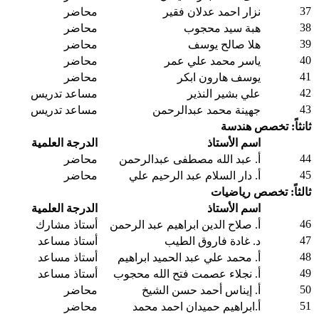
37
نزار احمد عدلان فقير
محاضر
38
هبة سيد محجوب
محاضر
39
هلا صالح يوسف
محاضر
40
ياسر محمد علي عمر
محاضر
41
يوسف هارون ابكر
محاضر
42
علي بشير النذير
مساعد تدريس
43
جهينة محمد عبدالرحمن
مساعد تدريس
ثانثاً: تخصص هندسة
اسم الأستاذ
الدرجة العلمية
44
أ. عبد الله مصطفى عبدالرحمن
محاضر
45
أ. دار السلام عبد الرحيم علي
محاضر
ثالثاً: تخصص رياضيات
اسم الأستاذ
الدرجة العلمية
46
أ. صلاح الدين ابراهيم عبد الرحمن
أستاذ مشارك
47
د. غادة فاروق الطيب
أستاذ مساعد
48
أ. محمد علي عبد الحميد ابراهيم
أستاذ مساعد
49
أ. نجلاء عصمت فتح الله محجوب
أستاذ مساعد
50
أ. إيناس أحمد حسن الشيخ
محاضر
51
أ.ابراهيم حميدان احمد محمد
محاضر