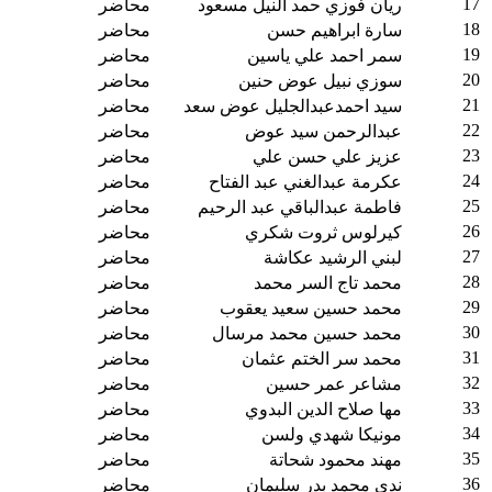
17
ريان فوزي حمد النيل مسعود
محاضر
18
سارة ابراهيم حسن
محاضر
19
سمر احمد علي ياسين
محاضر
20
سوزي نبيل عوض حنين
محاضر
21
سيد احمدعبدالجليل عوض سعد
محاضر
22
عبدالرحمن سيد عوض
محاضر
23
عزيز علي حسن علي
محاضر
24
عكرمة عبدالغني عبد الفتاح
محاضر
25
فاطمة عبدالباقي عبد الرحيم
محاضر
26
كيرلوس ثروت شكري
محاضر
27
لبني الرشيد عكاشة
محاضر
28
محمد تاج السر محمد
محاضر
29
محمد حسين سعيد يعقوب
محاضر
30
محمد حسين محمد مرسال
محاضر
31
محمد سر الختم عثمان
محاضر
32
مشاعر عمر حسين
محاضر
33
مها صلاح الدين البدوي
محاضر
34
مونيكا شهدي ولسن
محاضر
35
مهند محمود شحاتة
محاضر
36
ندى محمد بدر سليمان
محاضر