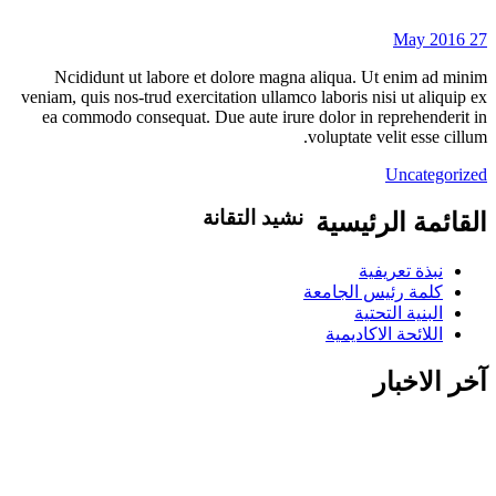
27 May 2016
Ncididunt ut labore et dolore magna aliqua. Ut enim ad minim
veniam, quis nos-trud exercitation ullamco laboris nisi ut aliquip ex
ea commodo consequat. Due aute irure dolor in reprehenderit in
voluptate velit esse cillum.
Uncategorized
نشيد التقانة
القائمة الرئيسية
تاليف .د.عبد العظيم اكول/ لحن..شمت
نبذة تعريفية
محمد نور / غناء..كورال التقانة يلا ويلا يلا
كلمة رئيس الجامعة
ياعلوم التقانة بدلي الاحلام حقيقة يلا
البنية التحتية
اسطعي في سمانا افتحي الضوء في ربانا
اللائحة الاكاديمية
شمس اشراق في بلدنا وفي مدنا وفي
قرانا يلا ويلا يلا ياعلوم التقانة بدلي الاحلام
آخر الاخبار
حقيقة انتي فخر ام در ونيلا انتي للسودان
منارة منارة منارة علمي الجيل درسيهو
اغرسي الاخلاص في نهجو اهزمي الجهل
والتخلف احفظي قيمنا ورؤانا البرير..البرير ابقيلو ذكري البرير ابقيلو
ذكري