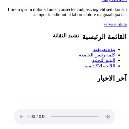
Lorem ipsum dolor sit amet consectetu adipisicing elit sed doiusm
tempor incididunt ut labore dolore magnaaliqua uat.
service Slide
نشيد التقانة
القائمة الرئيسية
تاليف .د.عبد العظيم اكول/ لحن..شمت
نبذة تعريفية
محمد نور / غناء..كورال التقانة يلا ويلا يلا
كلمة رئيس الجامعة
ياعلوم التقانة بدلي الاحلام حقيقة يلا
البنية التحتية
اسطعي في سمانا افتحي الضوء في ربانا
اللائحة الاكاديمية
شمس اشراق في بلدنا وفي مدنا وفي
قرانا يلا ويلا يلا ياعلوم التقانة بدلي الاحلام
آخر الاخبار
حقيقة انتي فخر ام در ونيلا انتي للسودان
منارة منارة منارة علمي الجيل درسيهو
اغرسي الاخلاص في نهجو اهزمي الجهل
والتخلف احفظي قيمنا ورؤانا البرير..البرير ابقيلو ذكري البرير ابقيلو
ذكري