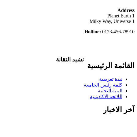
Address
1 Planet Earth
Milky Way, Universe 1.
Hotline:
0123-456-78910
نشيد التقانة
القائمة الرئيسية
تاليف .د.عبد العظيم اكول/ لحن..شمت
محمد نور / غناء..كورال التقانة يلا ويلا يلا
نبذة تعريفية
ياعلوم التقانة بدلي الاحلام حقيقة يلا
كلمة رئيس الجامعة
اسطعي في سمانا افتحي الضوء في ربانا
البنية التحتية
شمس اشراق في بلدنا وفي مدنا وفي
اللائحة الاكاديمية
قرانا يلا ويلا يلا ياعلوم التقانة بدلي الاحلام
حقيقة انتي فخر ام در ونيلا انتي للسودان
آخر الاخبار
منارة منارة منارة علمي الجيل درسيهو
اغرسي الاخلاص في نهجو اهزمي الجهل
والتخلف احفظي قيمنا ورؤانا البرير..البرير ابقيلو ذكري البرير ابقيلو
ذكري