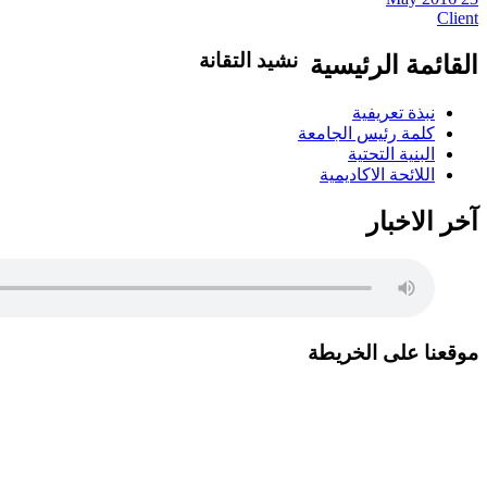
Client
نشيد التقانة
القائمة الرئيسية
تاليف .د.عبد العظيم اكول/ لحن..شمت محمد ن
نبذة تعريفية
وفي مدنا وفي قرانا يلا ويلا يلا ياعلوم الت
كلمة رئيس الجامعة
والتخلف احفظي قيمنا ورؤانا البرير..البرير ا
البنية التحتية
اللائحة الاكاديمية
آخر الاخبار
موقعنا على الخريطة