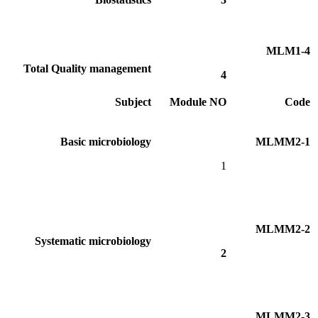
MLM1-4
Total Quality management
4
Subject
Module NO
Code
Basic microbiology
MLMM2-1
1
MLMM2-2
Systematic microbiology
2
MLMM2-3