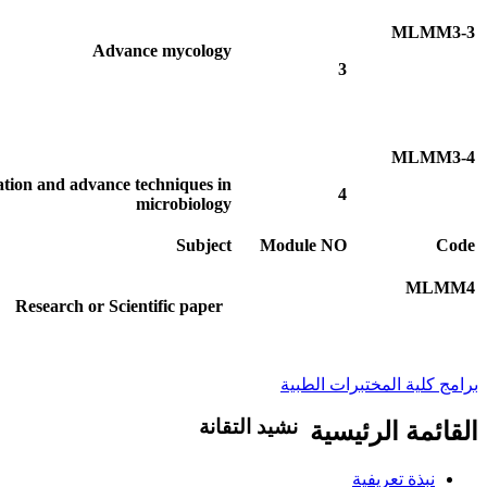
MLMM3-3
Advance mycology
3
MLMM3-4
tion and advance techniques in
4
microbiology
Subject
Module NO
Code
MLMM4
Research or Scientific paper
برامج كلية المختبرات الطبية
نشيد التقانة
القائمة الرئيسية
تاليف .د.عبد العظيم اكول/ لحن..شمت محمد ن
نبذة تعريفية