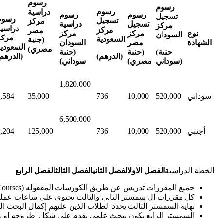
رسوم
رسوم
رسوم
دراسية
رسوم
رسوم
تسجيل
رسوم
تسجيل
مركز
تسجيل
دراسية
مركز
دراسية
مركز
مصر
نوع
مركز
مركز
السودان
مركز
السعودية
(جنية
الشهادة
مصر
السودان
السعودية
مصري)
(جنية
(جنية
(جنية
(الدرهم)
(الدرهم
سوداني)
مصري)
سوداني)
1,820.000
سوداني
520,000
10,000
736
35,000
2,584
6,500.000
أجنبي
520,000
10,000
736
125,000
9,204
الخطة الدراسية
الفصل الاول
الفصل الثاني
الفصل الثالث
الفصل الرابع
جميع المقررات تدريس عن طريق الكورسات المقفوله (Block Courses) بنظام الـ Module بحيث ينتهي الكورس بنهايه الـ Module ويمتحن الطالبه مباشرةً.
كل مقررات ال سمستر التاني والثالث تحتوي علي ساعات عملي وايضا
نهاية السمستر الثالث يحدد الطلاب الذين عليهم إكمال البحث ال
السمستر الرابع يكون ببحث علمي يقدم علي شكل اطروحه او و