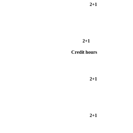
2+1
2+1
Credit hours
2+1
2+1