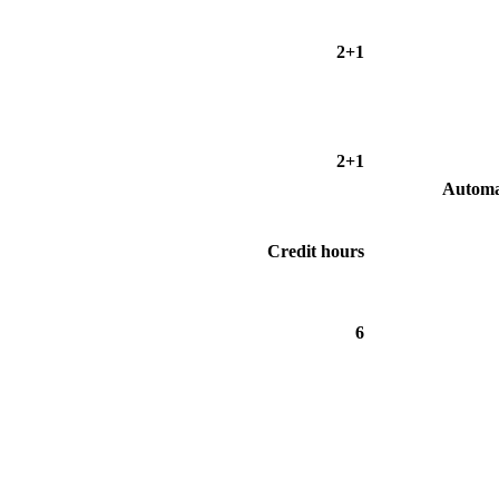
2+1
2+1
Automa
Credit hours
6
ور / غناء..كورال التقانة يلا ويلا يلا ياعلوم التقانة بدلي الاحلام حق