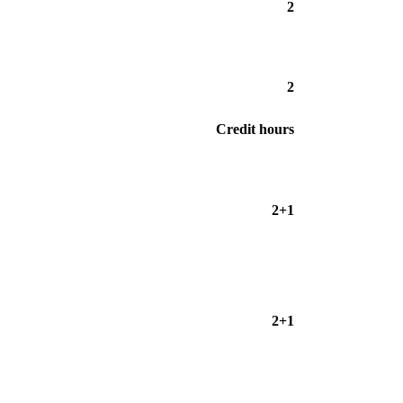
2
2
Credit hours
2+1
2+1