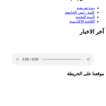
تاليف .د.عبد العظيم اكول/ لحن..شمت
محمد نور / غناء..كورال التقانة يلا ويلا يلا
نبذة تعريفية
ياعلوم التقانة بدلي الاحلام حقيقة يلا
كلمة رئيس الجامعة
اسطعي في سمانا افتحي الضوء في ربانا
البنية التحتية
شمس اشراق في بلدنا وفي مدنا وفي
اللائحة الاكاديمية
قرانا يلا ويلا يلا ياعلوم التقانة بدلي الاحلام
حقيقة انتي فخر ام در ونيلا انتي للسودان
آخر الاخبار
منارة منارة منارة علمي الجيل درسيهو
اغرسي الاخلاص في نهجو اهزمي الجهل
والتخلف احفظي قيمنا ورؤانا البرير..البرير ابقيلو ذكري البرير ابقيلو
ذكري
موقعنا على الخريطة