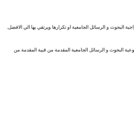
واجية البحوث و الرسائل الجامعية او تكرارها ويرتقي بها الي الافضل.
نوعية البحوث و الرسائل الجامعية المقدمة من قبية المقدمة من
يقة يلا اسطعي في سمانا افتحي الضوء في ربانا شمس اشراق في بلدنا
رة منارة علمي الجيل درسيهو اغرسي الاخلاص في نهجو اهزمي الجهل