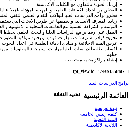
إزدياد الجودة بالتعاون مع الكليات الاكاديمية .
التحقق من اعداد الكفاءات العلمية و المهنية المؤهلة تاهيلا عالي
تطوير برامج الدراسات العليا لتواكب التقدم العلمي التقني المت
زيادة المعرفه الانسانية و تعميقها عن طريق الابحاث التي تتضمنه
التوئمه و الشراكة العلمية مع الجامعات المحليه و الاقليميه و ال
العمل علي ربط برامج الدراسات العليا والبحث العلمي بخطط الت
تخريج كوادر بشرية ذات مهارات قيادية و بحثية مواكبة للتطورات ا
غرس القيم الاخلاقية و مبادئ الامانة العلمية في اعداد البحوث 
اكساب طلبه الدراسات العليا مهارات استرجاع المعلومات من قوا
قبلهم
إنشاء مراكز بحثية متخصصة.
[pt_view id=”74eb1358m7″]
برامج الدراسات العليا
نشيد التقانة
القائمة الرئيسية
تاليف .د.عبد العظيم اكول/ لحن..شمت محمد ن
نبذة تعريفية
وفي مدنا وفي قرانا يلا ويلا يلا ياعلوم الت
كلمة رئيس الجامعة
والتخلف احفظي قيمنا ورؤانا البرير..البرير ا
البنية التحتية
اللائحة الاكاديمية