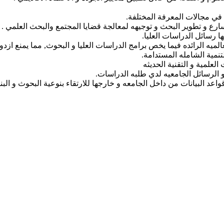
ا في مجالات المعرفة المختلفة.
سارع و تطوير البحث و توجيهه لمعالجة قضايا المجتمع والبحث العلمي .
ا رسائل الدراسات العليا.
عالميه الرائده فيما يخص برامج الدراسات العليا و البحوث, مما يمنع ازد
نمية الشامله المستدامة.
لعلمية و التقنية الحديثه
و الرسائل الجامعيه لدي طلبه الدراسات.
عد البيانات من داخل الجامعه و خارجها للارتقاء بنوعية البحوث و الب
ور / غناء..كورال التقانة يلا ويلا يلا ياعلوم التقانة بدلي الاحلام حق
قانة بدلي الاحلام حقيقة انتي فخر ام در ونيلا انتي للسودان منارة منا
بقيلو ذكري البرير ابقيلو ذكري