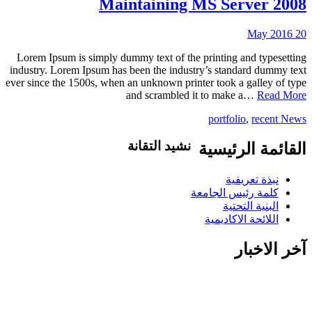
Maintaining MS Server 2008
20 May 2016
Lorem Ipsum is simply dummy text of the printing and typesetting
industry. Lorem Ipsum has been the industry’s standard dummy text
ever since the 1500s, when an unknown printer took a galley of type
and scrambled it to make a…
Read More
portfolio
,
recent News
نشيد التقانة
القائمة الرئيسية
تاليف .د.عبد العظيم اكول/ لحن..شمت
نبذة تعريفية
محمد نور / غناء..كورال التقانة يلا ويلا يلا
كلمة رئيس الجامعة
ياعلوم التقانة بدلي الاحلام حقيقة يلا
البنية التحتية
اسطعي في سمانا افتحي الضوء في ربانا
اللائحة الاكاديمية
شمس اشراق في بلدنا وفي مدنا وفي
قرانا يلا ويلا يلا ياعلوم التقانة بدلي الاحلام
آخر الاخبار
حقيقة انتي فخر ام در ونيلا انتي للسودان
منارة منارة منارة علمي الجيل درسيهو
اغرسي الاخلاص في نهجو اهزمي الجهل
والتخلف احفظي قيمنا ورؤانا البرير..البرير ابقيلو ذكري البرير ابقيلو
ذكري