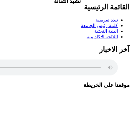
نشيد التقانة
القائمة الرئيسية
تاليف .د.عبد العظيم اكول/ لحن..شمت محمد ن
وفي مدنا وفي قرانا يلا ويلا يلا ياعلوم الت
نبذة تعريفية
والتخلف احفظي قيمنا ورؤانا البرير..البرير ا
كلمة رئيس الجامعة
البنية التحتية
اللائحة الاكاديمية
آخر الاخبار
موقعنا على الخريطة