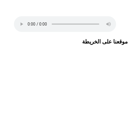
والتخلف احفظي قيمنا ورؤانا البرير..البرير ابقيلو ذكري البرير ابقيلو
ذكري
موقعنا على الخريطة