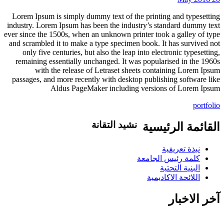
Lorem Ipsum is simply dummy text of the printing and typesetting
industry. Lorem Ipsum has been the industry’s standard dummy text
ever since the 1500s, when an unknown printer took a galley of type
and scrambled it to make a type specimen book. It has survived not
only five centuries, but also the leap into electronic typesetting,
remaining essentially unchanged. It was popularised in the 1960s
with the release of Letraset sheets containing Lorem Ipsum
passages, and more recently with desktop publishing software like
Aldus PageMaker including versions of Lorem Ipsum
portfolio
نشيد التقانة
القائمة الرئيسية
تاليف .د.عبد العظيم اكول/ لحن..شمت
نبذة تعريفية
محمد نور / غناء..كورال التقانة يلا ويلا يلا
كلمة رئيس الجامعة
ياعلوم التقانة بدلي الاحلام حقيقة يلا
البنية التحتية
اسطعي في سمانا افتحي الضوء في ربانا
اللائحة الاكاديمية
شمس اشراق في بلدنا وفي مدنا وفي
قرانا يلا ويلا يلا ياعلوم التقانة بدلي الاحلام
آخر الاخبار
حقيقة انتي فخر ام در ونيلا انتي للسودان
منارة منارة منارة علمي الجيل درسيهو
اغرسي الاخلاص في نهجو اهزمي الجهل