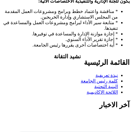
يكون للجنة الإدارية والتنفيذية الاختصاصات الآتية:
* مناقشة واعتماد خطط وبرامج ومشروعات العمل المقدمة
من المجلس الاستشاري وإدارة الخريجين.
* متابعة سير الأداء لبرامج ومشروعات العمل والمساعدة في
تنفيذها.
* إجازة موازنة الإدارة والمساعدة في توفيرها.
* إجازة تقرير الأداء السنوي.
* أية اختصاصات أخرى يقررها رئيس الجامعة.
نشيد التقانة
القائمة الرئيسية
تاليف .د.عبد العظيم اكول/ لحن..شمت
محمد نور / غناء..كورال التقانة يلا ويلا يلا
نبذة تعريفية
ياعلوم التقانة بدلي الاحلام حقيقة يلا
كلمة رئيس الجامعة
اسطعي في سمانا افتحي الضوء في ربانا
البنية التحتية
شمس اشراق في بلدنا وفي مدنا وفي
اللائحة الاكاديمية
قرانا يلا ويلا يلا ياعلوم التقانة بدلي الاحلام
حقيقة انتي فخر ام در ونيلا انتي للسودان
آخر الاخبار
منارة منارة منارة علمي الجيل درسيهو
اغرسي الاخلاص في نهجو اهزمي الجهل
والتخلف احفظي قيمنا ورؤانا البرير..البرير ابقيلو ذكري البرير ابقيلو
ذكري