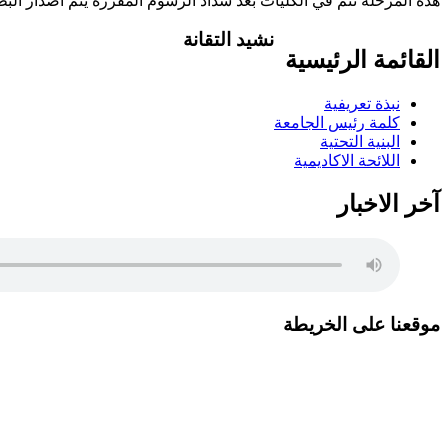
هذه المرحلة تتم في الكليات بعد سداد الرسوم المقرره يتم اصدار البطاق
نشيد التقانة
القائمة الرئيسية
تاليف .د.عبد العظيم اكول/ لحن..شمت محمد ن
وفي مدنا وفي قرانا يلا ويلا يلا ياعلوم الت
نبذة تعريفية
والتخلف احفظي قيمنا ورؤانا البرير..البرير ا
كلمة رئيس الجامعة
البنية التحتية
اللائحة الاكاديمية
آخر الاخبار
موقعنا على الخريطة